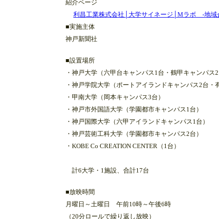
紹介ページ
利昌工業株式会社│大学サイネージ│Mラボ -地域
■実施主体
神戸新聞社
■設置場所
・神戸大学（六甲台キャンパス1台・鶴甲キャンパス2
・神戸学院大学（ポートアイランドキャンパス2台・
・甲南大学（岡本キャンパス3台）
・神戸市外国語大学（学園都市キャンパス1台）
・神戸国際大学（六甲アイランドキャンパス1台）
・神戸芸術工科大学（学園都市キャンパス2台）
・KOBE Co CREATION CENTER（1台）
計6大学・1施設、合計17台
■放映時間
月曜日～土曜日 午前10時～午後6時
（20分ロールで繰り返し放映）